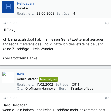
Heliozoan
H
Newbie
Registriert
22.06.2003
Beiträge
4
24.06.2003
#6
Hi Flexi,
ich bin ja acuh doof hab mir meinen Gehaltszettel mal genauer
angeschaut erstens das und 2. hatte ich des letzte halbe Jahr
keine Zuschläge... kein Wunder...
Aber trotzdem Danke
flexi
Administrator
Teammitglied
Registriert
11.02.2002
Beiträge
7.911
Ort
Großraum Hannover
Beruf
Krankenpfleger
24.06.2003
#7
Hallo Heliozoan,
wenn du ein halbes Jahr keine zuschläge mehr bekommen hast,