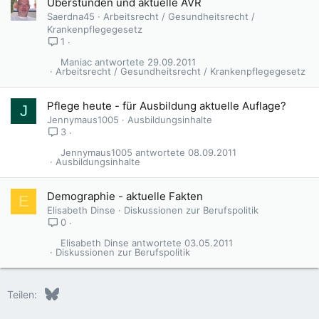
Überstunden und aktuelle AVR
Saerdna45
Arbeitsrecht / Gesundheitsrecht /
Krankenpflegegesetz
1
Maniac
29.09.2011
Arbeitsrecht / Gesundheitsrecht / Krankenpflegegesetz
Pflege heute - für Ausbildung aktuelle Auflage?
J
Jennymaus1005
Ausbildungsinhalte
3
Jennymaus1005
08.09.2011
Ausbildungsinhalte
Demographie - aktuelle Fakten
E
Elisabeth Dinse
Diskussionen zur Berufspolitik
0
Elisabeth Dinse
03.05.2011
Diskussionen zur Berufspolitik
Bluesky
LinkedIn
Reddit
Pinterest
Tumblr
WhatsApp
E-Mail
Teilen: