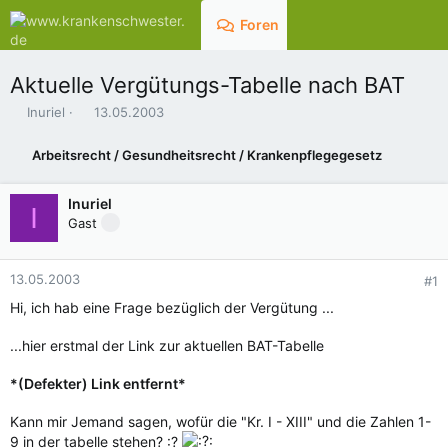
Foren
Aktuelles
Aktuelle Vergütungs-Tabelle nach BAT
E
E
Inuriel
13.05.2003
r
r
s
s
Arbeitsrecht / Gesundheitsrecht / Krankenpflegegesetz
t
t
e
e
l
l
Inuriel
I
l
l
Gast
e
t
r
a
m
13.05.2003
#1
Hi, ich hab eine Frage bezüglich der Vergütung ...
...hier erstmal der Link zur aktuellen BAT-Tabelle
*(Defekter) Link entfernt*
Kann mir Jemand sagen, wofür die "Kr. I - XIII" und die Zahlen 1-
9 in der tabelle stehen? :?