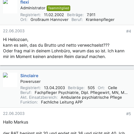
flexi
Administrator
Teammitglied
Registriert
11.02.2002
Beiträge
7.911
Ort
Großraum Hannover
Beruf
Krankenpfleger
22.06.2003
#4
Hi Heliozoan,
kann es sein, das du Brutto und netto verwechselst???
Oder frag mal in deinem Lohnbüro, warum das so ist. Ich kann
mir im Moment keinen anderen Reim darauf machen.
Sinclaire
Poweruser
Registriert
13.04.2003
Beiträge
505
Ort
Celle
Beruf
Fachpfleger Psychiatrie, Dipl. Pflegewirt, MN, MSc
Akt. Einsatzbereich
Ambulante psychiatrische Pflege
Funktion
Fachliche Leitung APP
22.06.2003
#5
Hallo Markus
der BAT beginnt mit 20 und endet mit 36 und nicht mit 40. Ich