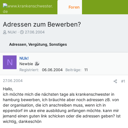
Foren
Aktuelles
Adressen zum Bewerben?
E
E
NUk!
27.06.2004
r
r
s
s
Adressen, Vergütung, Sonstiges
t
t
e
e
l
l
NUk!
N
l
l
Newbie
e
t
Registriert
06.06.2004
Beiträge
11
r
a
m
27.06.2004
#1
Hallo,
ich möchte mich die nächsten tage als krankenschwester in
hamburg bewerben, ich bräuchte aber noch adressen zB. von
der organisation, die ich anschreiben muss, wenn ich in
eppendorf im uke eine ausbildung anfangen möchte. kann mir
jemand einen guten link schicken oder die adressen geben? Ist
wichtig, dankeschön