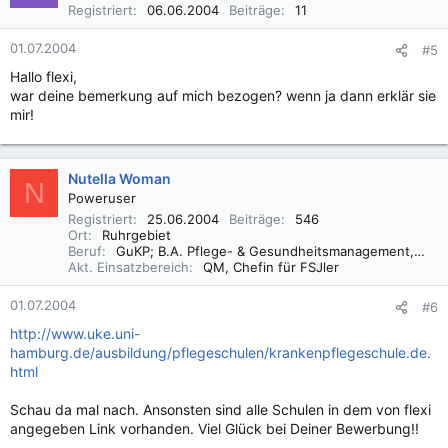
Registriert
06.06.2004
Beiträge
11
01.07.2004
#5
Hallo flexi,
war deine bemerkung auf mich bezogen? wenn ja dann erklär sie
mir!
Nutella Woman
N
Poweruser
Registriert
25.06.2004
Beiträge
546
Ort
Ruhrgebiet
Beruf
GuKP; B.A. Pflege- & Gesundheitsmanagement, QMB, M.A. Sozialmanagement
Akt. Einsatzbereich
QM, Chefin für FSJler
01.07.2004
#6
http://www.uke.uni-
hamburg.de/ausbildung/pflegeschulen/krankenpflegeschule.de.
html
Schau da mal nach. Ansonsten sind alle Schulen in dem von flexi
angegeben Link vorhanden. Viel Glück bei Deiner Bewerbung!!