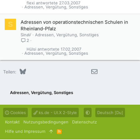
flexi
27.03.2007
Adressen, Vergütung, Sonstiges
Adressen von operationstechnischen Schulen in
S
Rheinland-Pfalz
SinaV
Adressen, Vergütung, Sonstiges
2
Hülsi
17.02.2007
Adressen, Vergütung, Sonstiges
Bluesky
LinkedIn
Reddit
Pinterest
Tumblr
WhatsApp
E-Mail
Teilen:
Adressen, Vergütung, Sonstiges
Cookies
ks.de - UI.X 2-Style
Deutsch [Du]
Kontakt
Nutzungsbedingungen
Datenschutz
Hilfe und Impressum
R
S
S