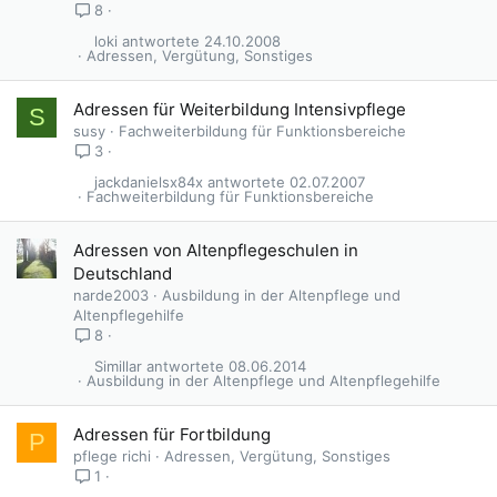
8
loki
24.10.2008
Adressen, Vergütung, Sonstiges
Adressen für Weiterbildung Intensivpflege
S
susy
Fachweiterbildung für Funktionsbereiche
3
jackdanielsx84x
02.07.2007
Fachweiterbildung für Funktionsbereiche
A
Adressen von Altenpflegeschulen in
n
Deutschland
g
narde2003
Ausbildung in der Altenpflege und
e
Altenpflegehilfe
p
8
i
Simillar
08.06.2014
n
Ausbildung in der Altenpflege und Altenpflegehilfe
n
t
Adressen für Fortbildung
P
pflege richi
Adressen, Vergütung, Sonstiges
1