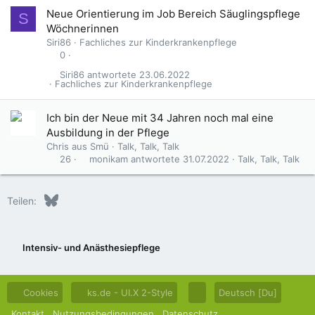
Neue Orientierung im Job Bereich Säuglingspflege
S
Wöchnerinnen
Siri86
Fachliches zur Kinderkrankenpflege
0
Siri86
23.06.2022
Fachliches zur Kinderkrankenpflege
Ich bin der Neue mit 34 Jahren noch mal eine
Ausbildung in der Pflege
Chris aus Smü
Talk, Talk, Talk
monikam
31.07.2022
Talk, Talk, Talk
26
Bluesky
LinkedIn
Reddit
Pinterest
Tumblr
WhatsApp
E-Mail
Teilen:
Intensiv- und Anästhesiepflege
Cookies
ks.de - UI.X 2-Style
Deutsch [Du]
Kontakt
Nutzungsbedingungen
Datenschutz