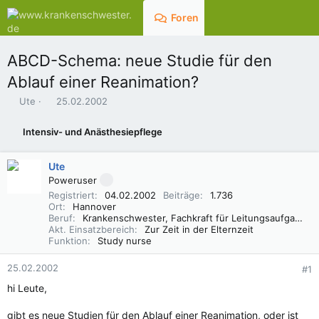
Foren
Aktuelles
ABCD-Schema: neue Studie für den
Ablauf einer Reanimation?
E
E
Ute
25.02.2002
r
r
s
s
Intensiv- und Anästhesiepflege
t
t
e
e
l
l
Ute
l
l
Poweruser
e
t
Registriert
04.02.2002
Beiträge
1.736
r
a
Ort
Hannover
m
Beruf
Krankenschwester, Fachkraft für Leitungsaufgaben in der Pflege (FLP)
Akt. Einsatzbereich
Zur Zeit in der Elternzeit
Funktion
Study nurse
25.02.2002
#1
hi Leute,
gibt es neue Studien für den Ablauf einer Reanimation, oder ist