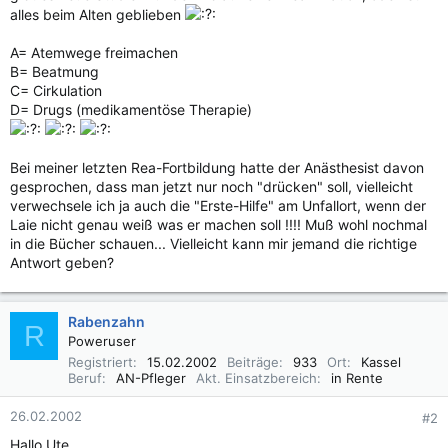
alles beim Alten geblieben
A= Atemwege freimachen
B= Beatmung
C= Cirkulation
D= Drugs (medikamentöse Therapie)
Bei meiner letzten Rea-Fortbildung hatte der Anästhesist davon
gesprochen, dass man jetzt nur noch "drücken" soll, vielleicht
verwechsele ich ja auch die "Erste-Hilfe" am Unfallort, wenn der
Laie nicht genau weiß was er machen soll !!!! Muß wohl nochmal
in die Bücher schauen... Vielleicht kann mir jemand die richtige
Antwort geben?
Rabenzahn
R
Poweruser
Registriert
15.02.2002
Beiträge
933
Ort
Kassel
Beruf
AN-Pfleger
Akt. Einsatzbereich
in Rente
26.02.2002
#2
Hallo Ute,