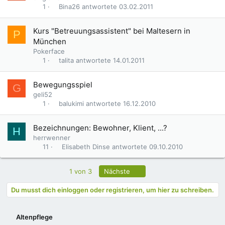
Bina26
03.02.2011
1
Kurs "Betreuungsassistent" bei Maltesern in
P
München
Pokerface
talita
14.01.2011
1
Bewegungsspiel
G
geli52
balukimi
16.12.2010
1
Bezeichnungen: Bewohner, Klient, ...?
H
herrwenner
Elisabeth Dinse
09.10.2010
11
Letzte
1 von 3
Nächste
Du musst dich einloggen oder registrieren, um hier zu schreiben.
Altenpflege