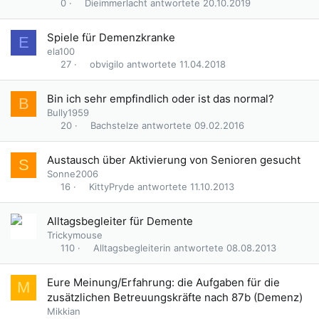
Dieimmerlacht
20.10.2019
0
Spiele für Demenzkranke
E
ela100
obvigilo
11.04.2018
27
Bin ich sehr empfindlich oder ist das normal?
B
Bully1959
Bachstelze
09.02.2016
20
Austausch über Aktivierung von Senioren gesucht
S
Sonne2006
KittyPryde
11.10.2013
16
Alltagsbegleiter für Demente
Trickymouse
Alltagsbegleiterin
08.08.2013
110
Eure Meinung/Erfahrung: die Aufgaben für die
M
zusätzlichen Betreuungskräfte nach 87b (Demenz)
Mikkian