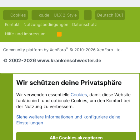
Cookies
ks.de - UI.X 2-Style
Deutsch [Du]
Kontakt
Nutzungsbedingungen
Datenschutz
Hilfe und Impressum
R
S
S
®
Community platform by XenForo
© 2010-2026 XenForo Ltd.
© 2002-2026 www.krankenschwester.de
Wir schützen deine Privatsphäre
Wir verwenden essentielle
Cookies
, damit diese Website
funktioniert, und optionale Cookies, um den Komfort bei
der Nutzung zu verbessern.
Siehe weitere Informationen und konfiguriere deine
Einstellungen
Alle Cookies akzeptieren