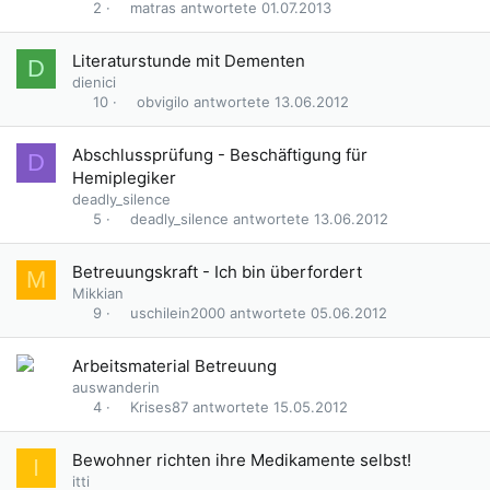
matras
01.07.2013
2
Literaturstunde mit Dementen
D
dienici
obvigilo
13.06.2012
10
Abschlussprüfung - Beschäftigung für
D
Hemiplegiker
deadly_silence
deadly_silence
13.06.2012
5
Betreuungskraft - Ich bin überfordert
M
Mikkian
uschilein2000
05.06.2012
9
Arbeitsmaterial Betreuung
auswanderin
Krises87
15.05.2012
4
Bewohner richten ihre Medikamente selbst!
I
itti